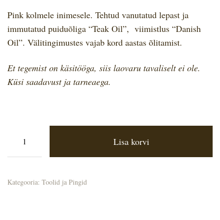
Pink kolmele inimesele. Tehtud vanutatud lepast ja
immutatud puiduõliga “Teak Oil”, viimistlus “Danish
Oil”. Välitingimustes vajab kord aastas õlitamist.
Et tegemist on käsitööga, siis laovaru tavaliselt ei ole.
Küsi saadavust ja tarneaega.
Lisa korvi
Kategooria:
Toolid ja Pingid